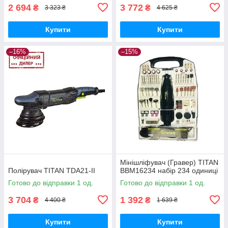
2 694
3 772
₴
₴
3 323 ₴
4 625 ₴
Купити
Купити
–16%
–15%
Мінішліфувач (Гравер) TITAN
Полірувач TITAN TDA21-II
BBM16234 набір 234 одиниці
Готово до відправки 1 од.
Готово до відправки 1 од.
3 704
1 392
₴
₴
4 400 ₴
1 639 ₴
Купити
Купити