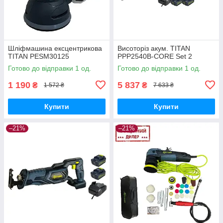
Шліфмашина ексцентрикова
Висоторіз акум. TITAN
TITAN PESM30125
PPP2540B-CORE Set 2
Готово до відправки 1 од.
Готово до відправки 1 од.
1 190
5 837
₴
₴
1 572 ₴
7 633 ₴
Купити
Купити
–21%
–21%