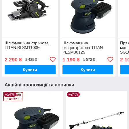
Шліфмашина стрічкова
Шліфмашина
Пря
TITAN BLSM1100E
ексцентрикова TITAN
маш
PESM30125
SG1
2 290
1 190
2 1
₴
₴
2 425 ₴
1 572 ₴
Купити
Купити
Акційні пропозиції та новинки
–24%
–24%