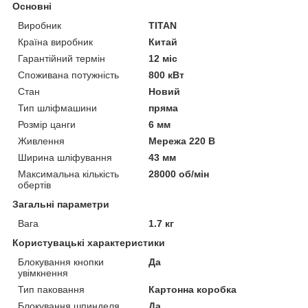
Основні
Виробник
TITAN
Країна виробник
Китай
Гарантійний термін
12 міс
Споживана потужність
800 кВт
Стан
Новий
Тип шліфмашини
пряма
Розмір цанги
6 мм
Живлення
Мережа 220 В
Ширина шліфування
43 мм
Максимальна кількість
28000 об/мін
обертів
Загальні параметри
Вага
1.7 кг
Користувацькі характеристики
Блокування кнопки
Да
увімкнення
Тип паковання
Картонна коробка
Блокування шпинделя
Да