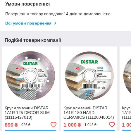
Умови повернення
Повернення товару впродовж 14 днів за домовленістю
Всі умови повернення
Подібні товари компанії
Круг алмазний DISTAR
Круг алмазний DISTAR
Круг
1A1R 125 DECOR SLIM
1A1R 180 HARD
1A1
(11115427010)
CERAMICS (11120048014)
(111
890
1 000
1 0
₴
₴
925 ₴
1 043 ₴