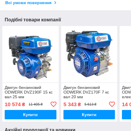
Всі умови повернення
Подібні товари компанії
Двигун бензиновий
Двигун бензиновий
Двиг
ODWERK DVZ190F 15 кс
ODWERK DVZ170F 7 кс
ODW
вал 25 мм
вал 20 мм
елек
10 574
5 343
14 
₴
₴
11 405 ₴
5 613 ₴
Купити
Купити
Акційні пропозиції та новинки