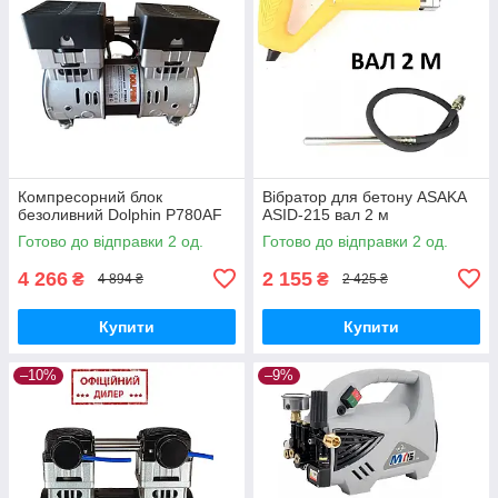
Компресорний блок
Вібратор для бетону ASAKA
безоливний Dolphin P780AF
ASID-215 вал 2 м
Готово до відправки 2 од.
Готово до відправки 2 од.
4 266
2 155
₴
₴
4 894 ₴
2 425 ₴
Купити
Купити
–10%
–9%