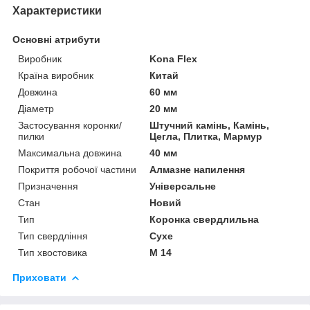
Характеристики
Основні атрибути
Виробник
Kona Flex
Країна виробник
Китай
Довжина
60 мм
Діаметр
20 мм
Застосування коронки/
Штучний камінь, Камінь,
пилки
Цегла, Плитка, Мармур
Максимальна довжина
40 мм
Покриття робочої частини
Алмазне напилення
Призначення
Універсальне
Стан
Новий
Тип
Коронка свердлильна
Тип свердління
Сухе
Тип хвостовика
М 14
Приховати