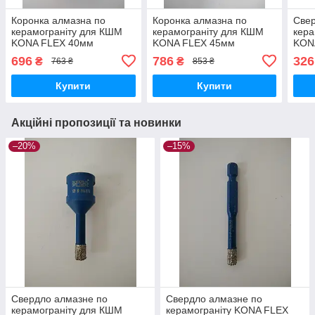
Коронка алмазна по
Коронка алмазна по
Свер
керамограніту для КШМ
керамограніту для КШМ
кера
KONA FLEX 40мм
KONA FLEX 45мм
KON
696
786
326
₴
₴
763 ₴
853 ₴
Купити
Купити
Акційні пропозиції та новинки
–20%
–15%
Свердло алмазне по
Свердло алмазне по
керамограніту для КШМ
керамограніту KONA FLEX