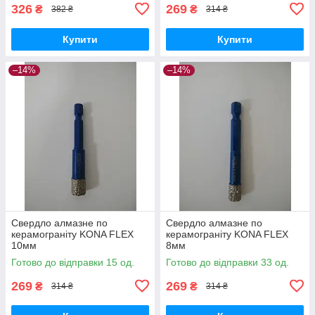
326
269
₴
₴
382 ₴
314 ₴
Купити
Купити
–14%
–14%
Свердло алмазне по
Свердло алмазне по
керамограніту KONA FLEX
керамограніту KONA FLEX
10мм
8мм
Готово до відправки 15 од.
Готово до відправки 33 од.
269
269
₴
₴
314 ₴
314 ₴