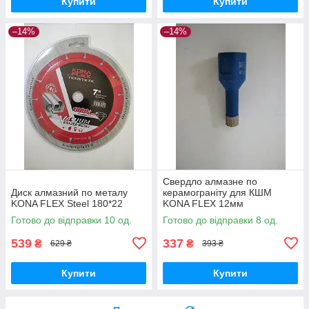
Купити
Купити
–14%
–14%
Свердло алмазне по
Диск алмазний по металу
керамограніту для КШМ
KONA FLEX Steel 180*22
KONA FLEX 12мм
Готово до відправки 10 од.
Готово до відправки 8 од.
539
337
₴
₴
629 ₴
393 ₴
Купити
Купити