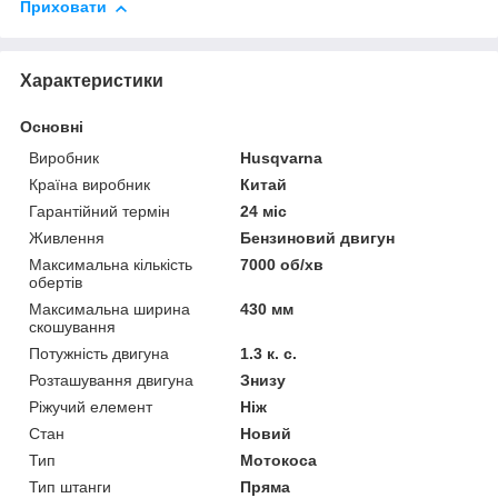
Приховати
Характеристики
Основні
Виробник
Husqvarna
Країна виробник
Китай
Гарантійний термін
24 міс
Живлення
Бензиновий двигун
Максимальна кількість
7000 об/хв
обертів
Максимальна ширина
430 мм
скошування
Потужність двигуна
1.3 к. с.
Розташування двигуна
Знизу
Ріжучий елемент
Ніж
Стан
Новий
Тип
Мотокоса
Тип штанги
Пряма