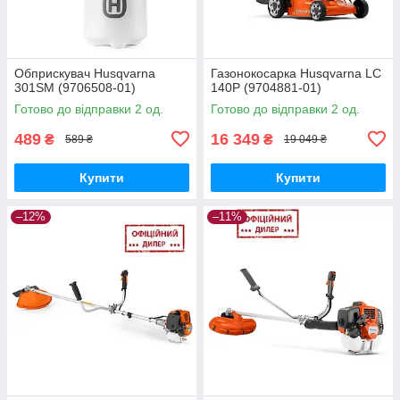
Обприскувач Husqvarna
Газонокосарка Husqvarna LC
301SM (9706508-01)
140P (9704881-01)
Готово до відправки 2 од.
Готово до відправки 2 од.
489
16 349
₴
₴
589 ₴
19 049 ₴
Купити
Купити
–12%
–11%