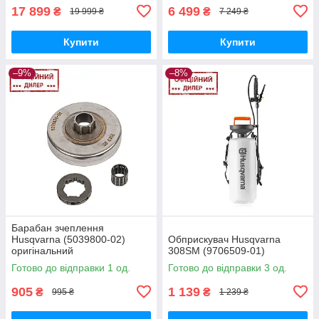
17 899
6 499
₴
₴
19 999 ₴
7 249 ₴
Купити
Купити
–9%
–8%
Барабан зчеплення
Husqvarna (5039800-02)
Обприскувач Husqvarna
оригінальний
308SM (9706509-01)
Готово до відправки 1 од.
Готово до відправки 3 од.
905
1 139
₴
₴
995 ₴
1 239 ₴