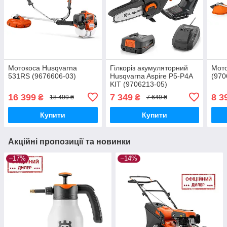
Мотокоса Husqvarna
Гілкоріз акумуляторний
Мото
531RS (9676606-03)
Husqvarna Aspire P5-P4A
(970
KIT (9706213-05)
16 399
7 349
8 3
₴
₴
18 499 ₴
7 649 ₴
Купити
Купити
Акційні пропозиції та новинки
–17%
–14%