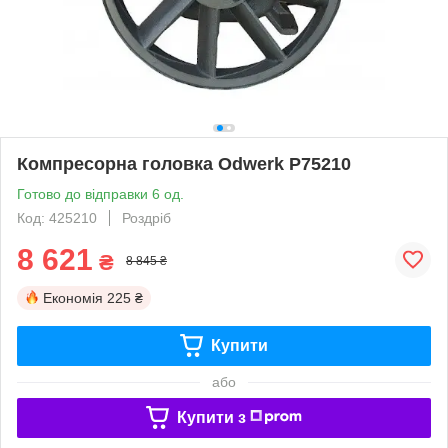
Компресорна головка Odwerk P75210
Готово до відправки 6 од.
Код: 425210
Роздріб
8 621
₴
8 845 ₴
Економія
225 ₴
Купити
або
Купити з