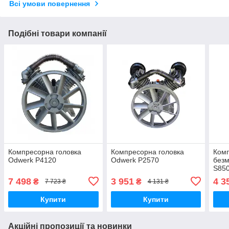
Всі умови повернення
Подібні товари компанії
Компресорна головка
Компресорна головка
Комп
Odwerk P4120
Odwerk P2570
безм
S85
7 498
3 951
4 3
₴
₴
7 723 ₴
4 131 ₴
Купити
Купити
Акційні пропозиції та новинки