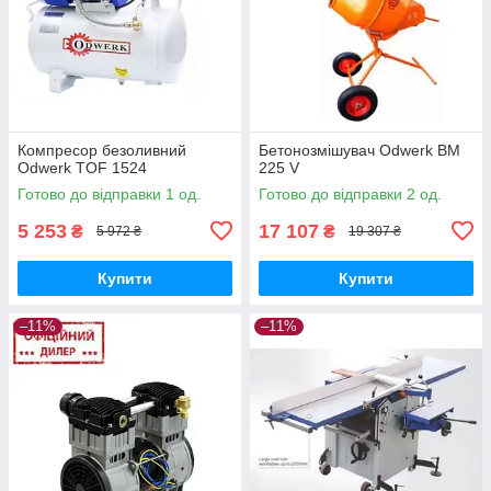
Компресор безоливний
Бетонозмішувач Odwerk BM
Odwerk TOF 1524
225 V
Готово до відправки 1 од.
Готово до відправки 2 од.
5 253
17 107
₴
₴
5 972 ₴
19 307 ₴
Купити
Купити
–11%
–11%