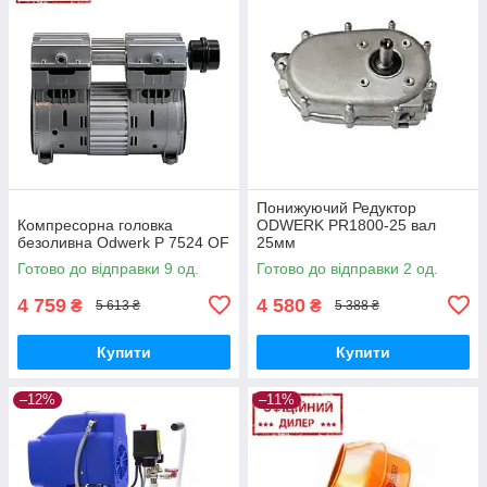
Понижуючий Редуктор
Компресорна головка
ODWERK PR1800-25 вал
безоливна Odwerk P 7524 OF
25мм
Готово до відправки 9 од.
Готово до відправки 2 од.
4 759
4 580
₴
₴
5 613 ₴
5 388 ₴
Купити
Купити
–12%
–11%