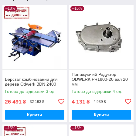
–18%
–16%
Понижуючий Редуктор
Верстат комбінований для
ODWERK PR1800-20 вал 20
дерева Odwerk BDN 2400
мм
Готово до відправки 3 од.
Готово до відправки 4 од.
26 491
4 131
₴
₴
32 193 ₴
4 939 ₴
Купити
Купити
–15%
–15%