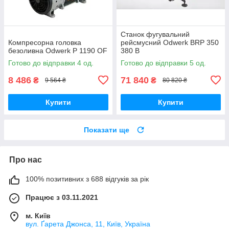
Станок фугувальний
Компресорна головка
рейсмусний Odwerk BRP 350
безоливна Odwerk P 1190 OF
380 В
Готово до відправки 4 од.
Готово до відправки 5 од.
8 486
71 840
₴
₴
9 564 ₴
80 820 ₴
Купити
Купити
Показати ще
Про нас
100% позитивних з 688 відгуків за рік
Працює з 03.11.2021
м. Київ
вул. Ґарета Джонса, 11, Київ, Україна