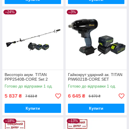
–24%
–3%
Висоторіз акум. TITAN
Гайкокрут ударний ак. TITAN
PPP2540B-CORE Set 2
PIW6021B-CORE SET
Готово до відправки 1 од.
Готово до відправки 1 од.
5 837
6 645
₴
₴
7 633 ₴
6 870 ₴
Купити
Купити
–18%
–13%