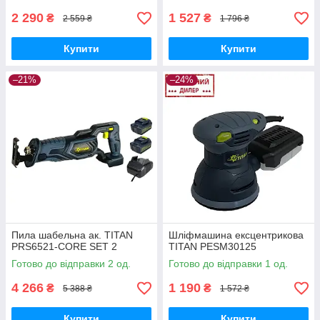
2 290
1 527
₴
₴
2 559 ₴
1 796 ₴
Купити
Купити
–21%
–24%
Пила шабельна ак. TITAN
Шліфмашина ексцентрикова
PRS6521-CORE SET 2
TITAN PESM30125
Готово до відправки 2 од.
Готово до відправки 1 од.
4 266
1 190
₴
₴
5 388 ₴
1 572 ₴
Купити
Купити