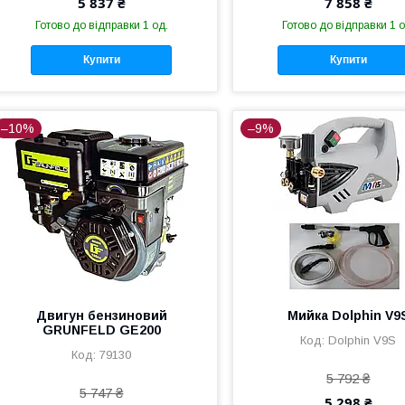
5 837 ₴
7 858 ₴
Готово до відправки 1 од.
Готово до відправки 1 о
Купити
Купити
–10%
–9%
Двигун бензиновий
Мийка Dolphin V9
GRUNFELD GE200
Dolphin V9S
79130
5 792 ₴
5 747 ₴
5 298 ₴