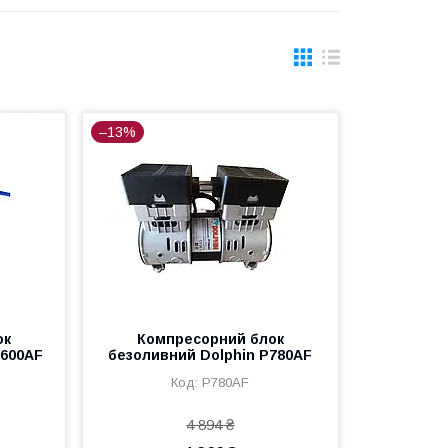
–13%
ок
Компресорний блок
1600AF
безоливний Dolphin P780AF
P780AF
4 894 ₴