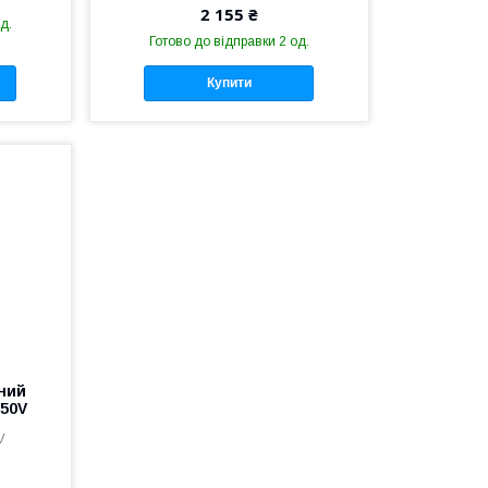
2 155 ₴
д.
Готово до відправки 2 од.
Купити
ний
050V
V