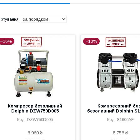
–16%
–10%
Компресор безоливний
Компресорний бл
Dolphin DZW750D005
безоливний Dolphin S
DZW750D005
S1600AF
6 960 ₴
8 756 ₴