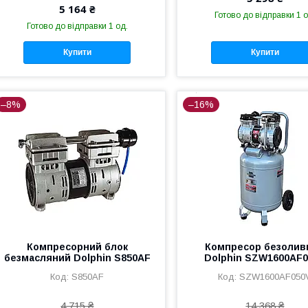
5 164 ₴
Готово до відправки 1 о
Готово до відправки 1 од.
Купити
Купити
–8%
–16%
Компресорний блок
Компресор безолив
безмасляний Dolphin S850AF
Dolphin SZW1600AF
S850AF
SZW1600AF050
4 715 ₴
14 368 ₴