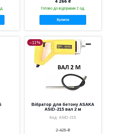
4 266 ₴
д.
Готово до відправки 2 од.
Купити
–11%
S
Вібратор для бетону ASAKA
ASID-215 вал 2 м
ASID-215
2 425 ₴