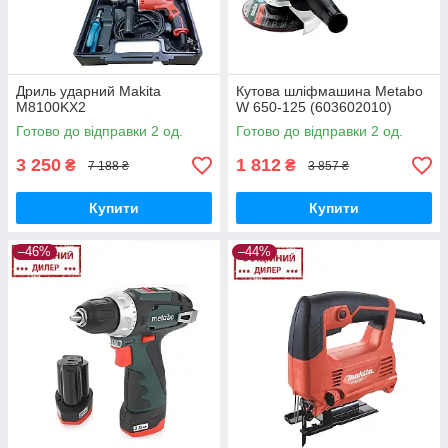
Дриль ударний Makita
Кутова шліфмашина Metabo
M8100KX2
W 650-125 (603602010)
Готово до відправки 2 од.
Готово до відправки 2 од.
3 250
1 812
₴
₴
7 188 ₴
3 857 ₴
Купити
Купити
–46%
–44%