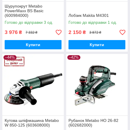
Шурупокрут Metabo
PowerMaxx BS Basic
(600984000)
Лобзик Makita M4301
Готово до відправки 3 од.
Готово до відправки 1 од.
3 976
2 150
₴
₴
7 332 ₴
3 872 ₴
Купити
Купити
–44%
–42%
Кутова шліфмашина Metabo
Рубанок Metabo HO 26-82
W 850-125 (603608000)
(602682000)