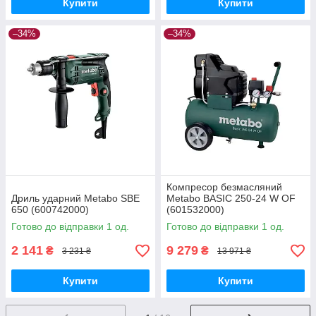
Купити
Купити
–34%
–34%
Компресор безмасляний
Дриль ударний Metabo SBE
Metabo BASIC 250-24 W OF
650 (600742000)
(601532000)
Готово до відправки 1 од.
Готово до відправки 1 од.
2 141
9 279
₴
₴
3 231 ₴
13 971 ₴
Купити
Купити