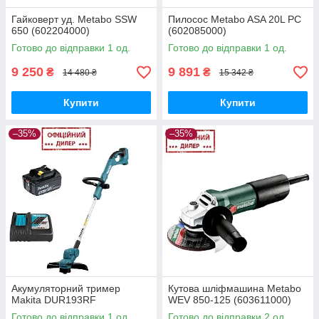
Гайковерт уд. Metabo SSW
Пилосос Metabo ASA 20L PC
650 (602204000)
(602085000)
Готово до відправки 1 од.
Готово до відправки 1 од.
9 250
9 891
₴
₴
14 480 ₴
15 342 ₴
Купити
Купити
–35%
–35%
Акумуляторний тример
Кутова шліфмашина Metabo
Makita DUR193RF
WEV 850-125 (603611000)
Готово до відправки 1 од.
Готово до відправки 2 од.