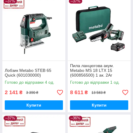
–37%
–37%
Пила ланцюгова акум.
Лобзик Metabo STEB 65
Metabo MS 18 LTX 15
Quick (601030000)
(600856500) 1 ак. 2Аг
Готово до відправки 4 од.
Готово до відправки 1 од.
2 141
8 611
₴
₴
3 390 ₴
13 583 ₴
Купити
Купити
–37%
–36%