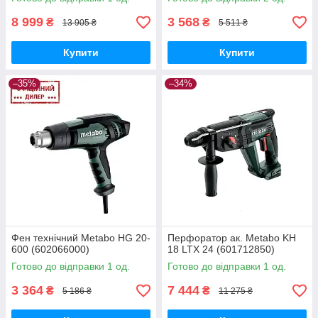
8 999
3 568
₴
₴
13 905 ₴
5 511 ₴
Купити
Купити
–35%
–34%
Фен технічний Metabo HG 20-
Перфоратор ак. Metabo KH
600 (602066000)
18 LTX 24 (601712850)
Готово до відправки 1 од.
Готово до відправки 1 од.
3 364
7 444
₴
₴
5 186 ₴
11 275 ₴