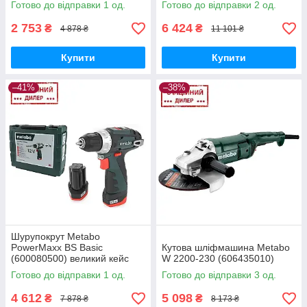
Готово до відправки 1 од.
Готово до відправки 2 од.
2 753
6 424
₴
₴
4 878 ₴
11 101 ₴
Купити
Купити
–41%
–38%
Шурупокрут Metabo
PowerMaxx BS Basic
Кутова шліфмашина Metabo
(600080500) великий кейс
W 2200-230 (606435010)
Готово до відправки 1 од.
Готово до відправки 3 од.
4 612
5 098
₴
₴
7 878 ₴
8 173 ₴